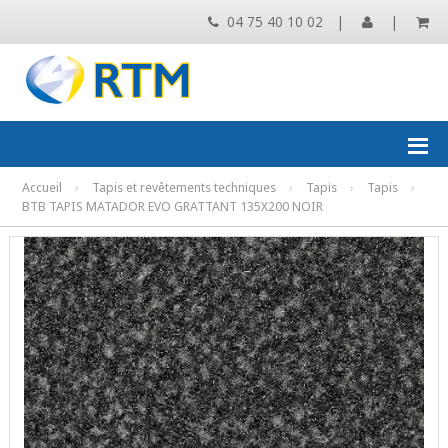
04 75 40 10 02
|
|
Accueil
›
Tapis et revêtements techniques
›
Tapis
›
Tapis
›
BTB TAPIS MATADOR EVO GRATTANT 135X200 NOIR