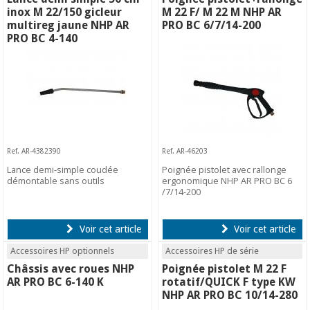
inox M 22/150 gicleur
M 22 F/ M 22 M NHP AR
multireg jaune NHP AR
PRO BC 6/7/14-200
PRO BC 4-140
Ref. AR-4382390
Ref. AR-46203
Lance demi-simple coudée
Poignée pistolet avec rallonge
démontable sans outils
ergonomique NHP AR PRO BC 6
/7/14-200
Voir cet article
Voir cet article
Accessoires HP optionnels
Accessoires HP de série
Châssis avec roues NHP
Poignée pistolet M 22 F
AR PRO BC 6-140 K
rotatif/QUICK F type KW
NHP AR PRO BC 10/14-280