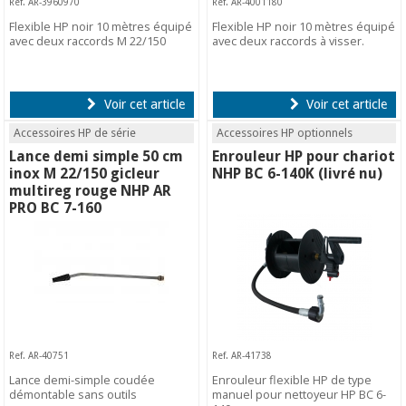
Ref. AR-3960970
Ref. AR-4001180
Flexible HP noir 10 mètres équipé
Flexible HP noir 10 mètres équipé
avec deux raccords M 22/150
avec deux raccords à visser.
Voir cet article
Voir cet article
Accessoires HP de série
Accessoires HP optionnels
Lance demi simple 50 cm
Enrouleur HP pour chariot
inox M 22/150 gicleur
NHP BC 6-140K (livré nu)
multireg rouge NHP AR
PRO BC 7-160
Ref. AR-40751
Ref. AR-41738
Lance demi-simple coudée
Enrouleur flexible HP de type
démontable sans outils
manuel pour nettoyeur HP BC 6-