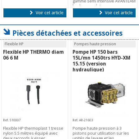
gamme semi intensive AVANTEAM
le plus complet.
Voir cet article
Voir cet article
Pièces détachées et accessoires
Flexible HP
Pompes haute pression
Flexible HP THERMO diam
Pompe HP 150 bars
06 6 M
15L/mn 1450trs HYD-XM
15.15 (version
hydraulique)
Ref. 510007
Ref. AR-21603
Flexible HP thermoplast 1 tresse
Pompe haute pression à 3
nylon 5.5 mètres équipé avec
pistons pour utilisation sur les
deux raccords à visser.
unités de lavage et les