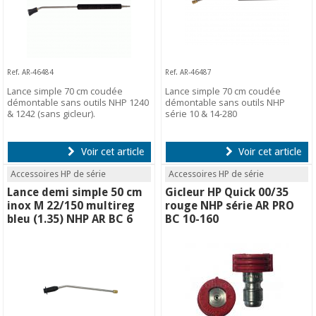
Ref. AR-46484
Ref. AR-46487
Lance simple 70 cm coudée
Lance simple 70 cm coudée
démontable sans outils NHP 1240
démontable sans outils NHP
& 1242 (sans gicleur).
série 10 & 14-280
Voir cet article
Voir cet article
Accessoires HP de série
Accessoires HP de série
Lance demi simple 50 cm
Gicleur HP Quick 00/35
inox M 22/150 multireg
rouge NHP série AR PRO
bleu (1.35) NHP AR BC 6
BC 10-160