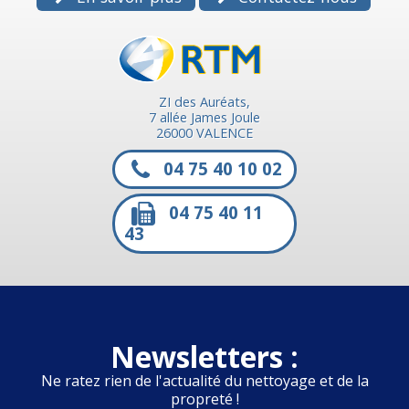
ZI des Auréats,
7 allée James Joule
26000 VALENCE
04 75 40 10 02
04 75 40 11
43
Newsletters :
Ne ratez rien de l'actualité du nettoyage et de la
propreté !