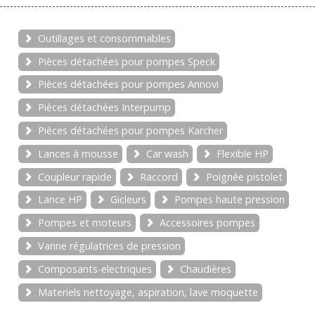
Outillages et consommables
Pièces détachées pour pompes Speck
Pièces détachées pour pompes Annovi
Pièces détachées Interpump
Pièces détachées pour pompes Karcher
Lances à mousse
Car wash
Flexible HP
Coupleur rapide
Raccord
Poignée pistolet
Lance HP
Gicleurs
Pompes haute pression
Pompes et moteurs
Accessoires pompes
Vanne régulatrices de pression
Composants-electriques
Chaudières
Materiels nettoyage, aspiration, lave moquette