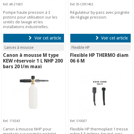
Ref. AR-21603
Ref. ID-CDR1402
Pompe haute pression à 3
Régulateur by-pass avec poignée
pistons pour utilisation sur les
de réglage pression.
unités de lavage et les
installations industrielles.
Voir cet article
Voir cet article
Lances à mousse
Flexible HP
Canon à mousse M type
Flexible HP THERMO diam
KEW réservoir 1 L NHP 200
06 6 M
bars 20 l/m maxi
Ref. 176343
Ref. 510007
Canon à mousse NHP pour
Flexible HP thermoplast 1 tresse
montage sur poignée pistolet
nylon 5.5 mètres équipé avec