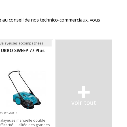
ée au conseil de nos technico-commerciaux, vous
Balayeuses accompagnées
TURBO SWEEP 77 Plus
+
voir tout
ef. WE-70016
alayeuse manuelle double
fficacité – l'alliée des grandes