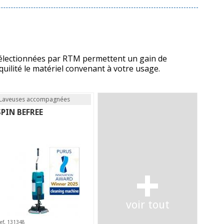
 sélectionnées par RTM permettent un gain de
uilité le matériel convenant à votre usage.
Laveuses accompagnées
SPIN BEFREE
+
voir tout
ef. 131348