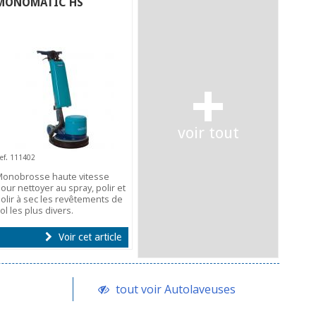
MONOMATIC HS
+
voir tout
ef. 111402
onobrosse haute vitesse
our nettoyer au spray, polir et
olir à sec les revêtements de
ol les plus divers.
Voir cet article
tout voir Autolaveuses