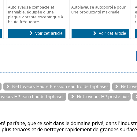
Autolaveuse compacte et
Autolaveuse autoportée pour
maniable, équipée d'une
une productivité maximale.
plaque vibrante excentrique à
l
haute fréquence.
r
Voir cet article
Voir cet article
Nettoyeurs Haute Pression eau froide triphasés
Nettoye
oyeurs HP eau chaude triphasés
Nettoyeurs HP poste fixe
 parfaite, que ce soit dans le domaine privé, dans l'industri
s plus tenaces et de nettoyer rapidement de grandes surface