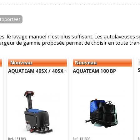
toportées
s, le lavage manuel n'est plus suffisant. Les autolaveuses
a largeur de gamme proposée permet de choisir en toute tranq
AQUATEAM 40SX / 40SX+
AQUATEAM 100 BP
Ref. 131303
Ref. 131309
R