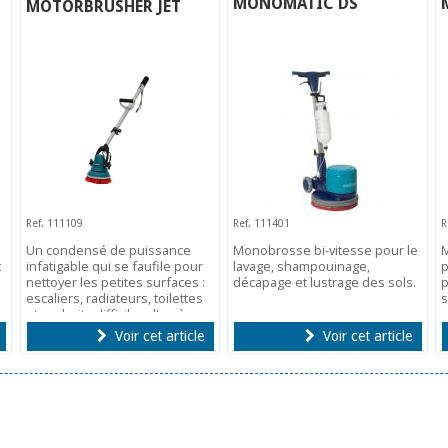
MONOMATIC DS
MOTORBRUSHER JET
Ref. 111109
Ref. 111401
R
Un condensé de puissance
Monobrosse bi-vitesse pour le
M
t
infatigable qui se faufile pour
lavage, shampouinage,
p
nettoyer les petites surfaces :
décapage et lustrage des sols.
p
escaliers, radiateurs, toilettes
s
et endroits difficiles d'accès.
Voir cet article
Voir cet article