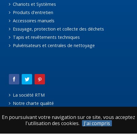
Chariots et Systèmes
Produits d'entretien
Accessoires manuels
Essuyage, protection et collecte des déchets
Tapis et revêtements techniques
Pulvérisateurs et centrales de nettoyage
La société RTM
Notre charte qualité
Le réseau Avanteam
En poursuivant votre navigation sur ce site, vous acceptez
Mentions légales
l'utilisation des cookies.
J'ai compris