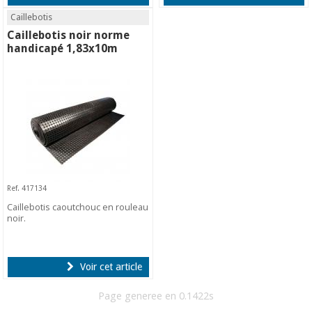
Caillebotis
Caillebotis noir norme
handicapé 1,83x10m
Ref. 417134
Caillebotis caoutchouc en rouleau
noir.
Voir cet article
Page generee en 0.1422s