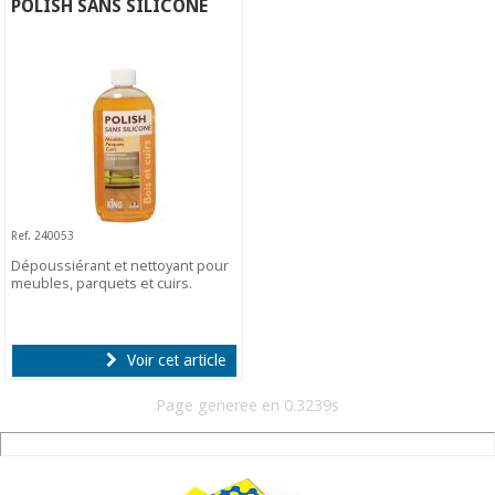
POLISH SANS SILICONE
Ref. 240053
Dépoussiérant et nettoyant pour
meubles, parquets et cuirs.
Voir cet article
Page generee en 0.3239s