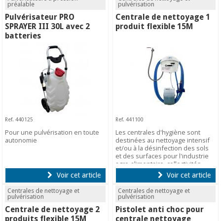
préalable
pulvérisation
Pulvérisateur PRO
Centrale de nettoyage 1
SPRAYER III 30L avec 2
produit flexible 15M
batteries
Ref. 440125
Ref. 441100
Pour une pulvérisation en toute
Les centrales d'hygiène sont
autonomie
destinées au nettoyage intensif
et/ou à la désinfection des sols
et des surfaces pour l'industrie
agro-alimentaire, collectivités..
Voir cet article
Voir cet article
Centrales de nettoyage et
Centrales de nettoyage et
pulvérisation
pulvérisation
Centrale de nettoyage 2
Pistolet anti choc pour
produits flexible 15M
centrale nettoyage