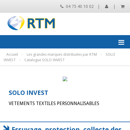
04 75 40 10 02
|
|
Accueil
›
Les grandes marques distribuées par RTM
›
SOLO
INVEST
›
Catalogue SOLO INVEST
SOLO INVEST
VETEMENTS TEXTILES PERSONNALISABLES
Essuyage, protection, collecte des