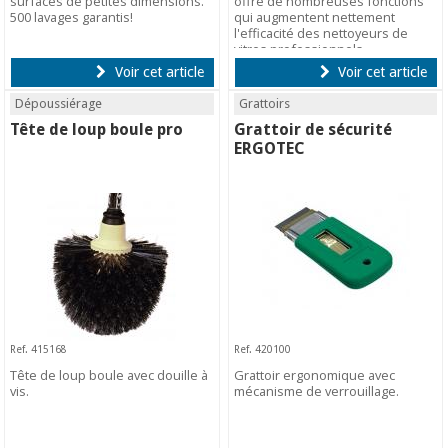
surfaces de petites dimensions.
offre de nombreuses fonctions
500 lavages garantis!
qui augmentent nettement
l'efficacité des nettoyeurs de
vitres professionnels.
Voir cet article
Voir cet article
Dépoussiérage
Grattoirs
Tête de loup boule pro
Grattoir de sécurité
ERGOTEC
Ref. 415168
Ref. 420100
Tête de loup boule avec douille à
Grattoir ergonomique avec
vis.
mécanisme de verrouillage.