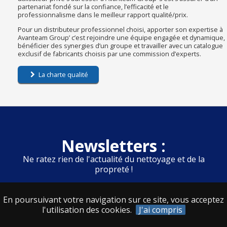
partenariat fondé sur la confiance, l’efficacité et le
professionnalisme dans le meilleur rapport qualité/prix.
Pour un distributeur professionnel choisi, apporter son expertise à
Avanteam Group’ c’est rejoindre une équipe engagée et dynamique,
bénéficier des synergies d’un groupe et travailler avec un catalogue
exclusif de fabricants choisis par une commission d’experts.
La charte qualité
Newsletters :
Ne ratez rien de l'actualité du nettoyage et de la
propreté !
En poursuivant votre navigation sur ce site, vous acceptez
l'utilisation des cookies.
J'ai compris