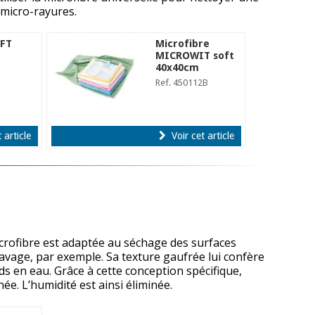
s micro-rayures.
OFT
Microfibre
MICROWIT soft
40x40cm
Ref. 450112B
 article
Voir cet article
microfibre est adaptée au séchage des surfaces
avage, par exemple. Sa texture gaufrée lui confère
s en eau. Grâce à cette conception spécifique,
e. L’humidité est ainsi éliminée.