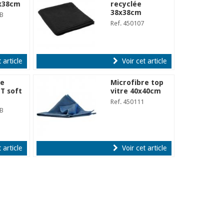
x38cm
recyclée
38x38cm
9B
Ref. 450107
 article
Voir cet article
re
Microfibre top
T soft
vitre 40x40cm
Ref. 450111
2B
 article
Voir cet article