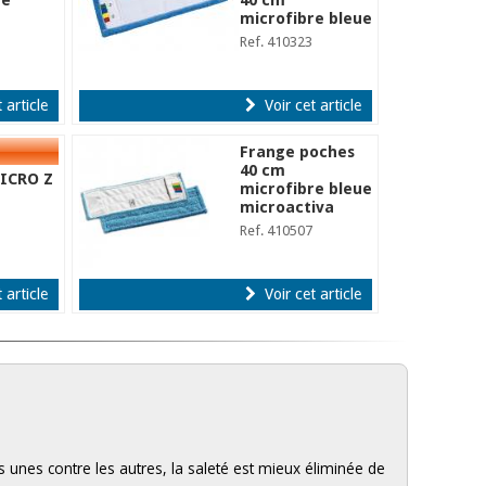
re
40 cm
microfibre bleue
Ref. 410323
 article
Voir cet article
Frange poches
40 cm
ICRO Z
microfibre bleue
microactiva
Ref. 410507
 article
Voir cet article
es unes contre les autres, la saleté est mieux éliminée de