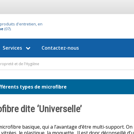
produits d'entretien, en
he
(07).
Services
Contactez-nous
ropreté et de l'Hygiène
fférents types de microfibre
fibre dite ‘Universelle’
microfibre basique, qui a l’avantage d’être multi-support. On p
 vitrées, le plastique, la moquette…Il est donc déconseillé d’u