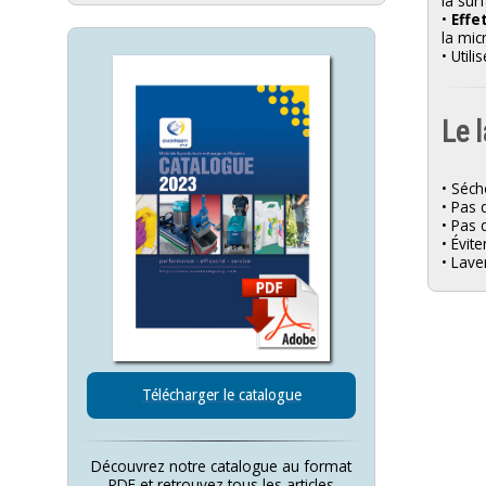
la sur
•
Effe
la mic
• Util
Le 
• Séch
• Pas 
• Pas 
• Évit
• Lave
Télécharger le catalogue
Découvrez notre catalogue au format
PDF et retrouvez tous les articles