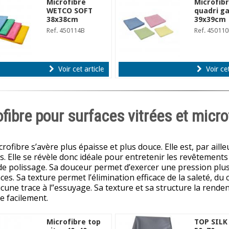
Microfibre
Microfib
WETCO SOFT
quadri g
38x38cm
39x39cm
Ref. 450114B
Ref. 45011
Voir cet article
Voir cet
fibre pour surfaces vitrées et micro
rofibre s’avère plus épaisse et plus douce. Elle est, par aille
es. Elle se révèle donc idéale pour entretenir les revêtements
de polissage. Sa douceur permet d’exercer une pression plu
ces. Sa texture permet l’élimination efficace de la saleté, du 
ucune trace à l’’essuyage. Sa texture et sa structure la rende
e facilement.
Microfibre top
TOP SILK