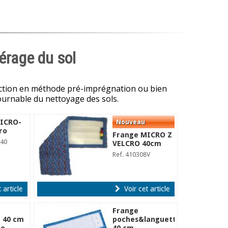
érage du sol
ection en méthode pré-imprégnation ou bien
ournable du nettoyage des sols.
ICRO-
ro
Frange MICRO Z
840
VELCRO 40cm
Ref. 410308V
 article
Voir cet article
Frange
 40 cm
poches&languettes