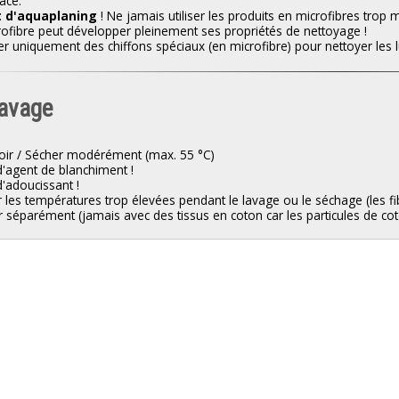
face.
t d'aquaplaning
! Ne jamais utiliser les produits en microfibres trop
rofibre peut développer pleinement ses propriétés de nettoyage !
iser uniquement des chiffons spéciaux (en microfibre) pour nettoyer les l
lavage
oir / Sécher modérément (max. 55 °C)
d'agent de blanchiment !
d'adoucissant !
er les températures trop élevées pendant le lavage ou le séchage (les fib
r séparément (jamais avec des tissus en coton car les particules de cot