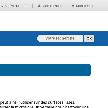
04 75 40 10 02
|
Mon compte
|
Mon panier
eut ainsi l’utiliser sur des surfaces lisses,
tiliser la microfibre universelle pour nettoyer une