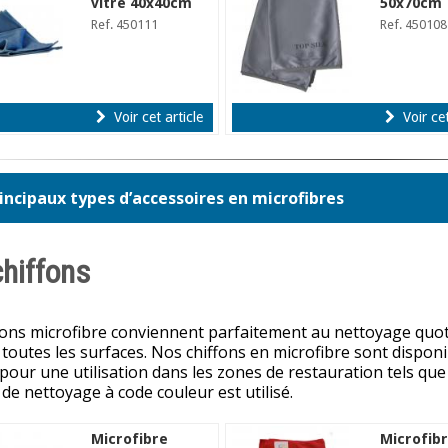
vitre 40x40cm
50x70cm
Ref. 450111
Ref. 450108
Voir cet article
Voir cet
incipaux types d’accessoires en microfibres
chiffons
fons microfibre conviennent parfaitement au nettoyage quot
toutes les surfaces. Nos chiffons en microfibre sont dispo
 pour une utilisation dans les zones de restauration tels que 
de nettoyage à code couleur est utilisé.
Microfibre
Microfib