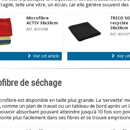
fragile, telle une vitre, un écran, car elle génère souvent de
Microfibre
TRICO S
ACTIV 38x38cm
recyclée
38x38cm
Ref. 450109B
Ref. 450107
Voir cet article
Voir cet
ofibre de séchage
crofibre est disponible en taille plus grande. La ‘serviette’ 
 comme un plan de travail ou un tableau de bord après un l
pouvoir absorbant pouvant atteindre jusqu’à 10 fois son poid
monte plus facilement dans ses fibres et se trouve emprisonné