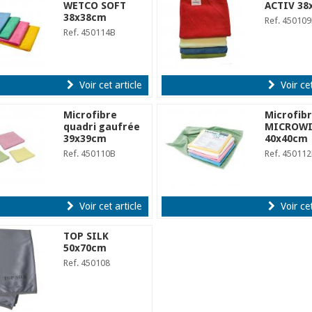
WETCO SOFT
ACTIV 38
38x38cm
Ref. 45010
Ref. 450114B
Voir cet article
Voir cet
Microfibre
Microfib
quadri gaufrée
MICROWI
39x39cm
40x40cm
Ref. 450110B
Ref. 45011
Voir cet article
Voir cet
TOP SILK
50x70cm
Ref. 450108