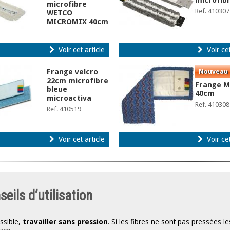
microfib
microfibre
Ref. 410307
WETCO
MICROMIX 40cm
Ref. WE-82847
Voir cet article
Voir cet
Frange velcro
22cm microfibre
Frange M
bleue
40cm
microactiva
Ref. 410308
Ref. 410519
Voir cet article
Voir cet
eils d’utilisation
ossible,
travailler sans pression
. Si les fibres ne sont pas pressées l