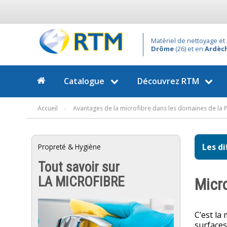
Matériel de nettoyage et 
Drôme
(26) et en
Ardèc
Catalogue
Découvrez
RTM
Accueil
›
Avantages de la microfibre dans les domaines de la P
Les di
Propreté & Hygiène
Tout savoir sur
LA MICROFIBRE
Micro
C’est la 
surfaces