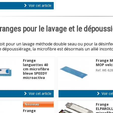
Voir cet article
ranges pour le lavage et le dépoussi
oit pour un lavage méthode double seau ou pour la désinf
e dépoussiérage, la microfibre est désormais un allié incont
Frange
Frange M
languettes 40
MOP velc
cm microfibre
Ref. WE-82
bleue SPEEDY
microactiva
Ref. 410303
Voir cet article
Voir cet
Frange
ELPAROLL
Frange