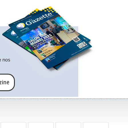
e nos
zine