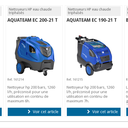
Nettoyeurs HP eau chaude
Nettoyeurs HP eau chaude
triphasés
triphasés
AQUATEAM EC 200-21 T
AQUATEAM EC 190-21 T
Ref. 161214
Ref. 161215
R
Nettoyeur hp 200 bars, 1260
Nettoyeur hp 200 bars, 1260
L
l/h, préconisé pour une
l/h, préconisé pour une
n
utilisation en continu de
utilisation en continu de
t
maximum 6h.
maximum 7h.
g
A
Voir cet article
Voir cet article