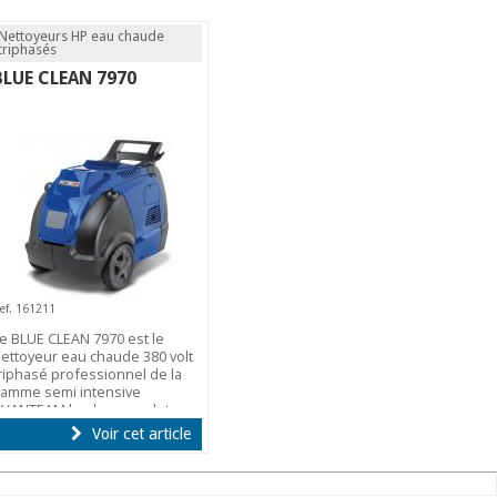
Nettoyeurs HP eau chaude
triphasés
BLUE CLEAN 7970
ef. 161211
e BLUE CLEAN 7970 est le
ettoyeur eau chaude 380 volt
riphasé professionnel de la
amme semi intensive
VANTEAM le plus complet.
Voir cet article