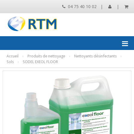
04 75 40 10 02
|
|
Accueil
›
Produits de nettoyage
›
Nettoyants désinfectants
›
Sols
›
SODEL EXEOL FLOOR