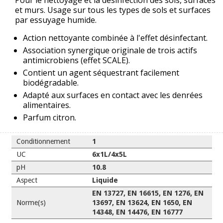
Pour le nettoyage et la désinfection des sols, surfaces
et murs. Usage sur tous les types de sols et surfaces
par essuyage humide.
Action nettoyante combinée à l'effet désinfectant.
Association synergique originale de trois actifs
antimicrobiens (effet SCALE).
Contient un agent séquestrant facilement
biodégradable.
Adapté aux surfaces en contact avec les denrées
alimentaires.
Parfum citron.
Conditionnement
1
UC
6x1L/4x5L
pH
10.8
Aspect
Liquide
EN 13727, EN 16615, EN 1276, EN
Norme(s)
13697, EN 13624, EN 1650, EN
14348, EN 14476, EN 16777