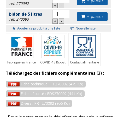
+ panier
ref. 270092
+
-
bidon de 5 litres
+ panier
ref. 270093
+
-
Ajouter ce produit à une liste
Nouvelle liste
Fabriqué en France
COVID-19 Ripost
Contact alimentaire
Téléchargez des fichiers complémentaires (3) :
Fiche technique : FT270092 (479 Ko)
Fiche sécurité : FDS270092 (441 Ko)
Divers : PRT270092 (956 Ko)