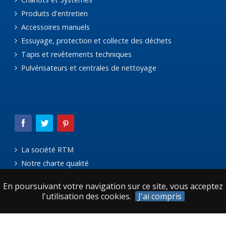
Produits d'entretien
Accessoires manuels
Essuyage, protection et collecte des déchets
Tapis et revêtements techniques
Pulvérisateurs et centrales de nettoyage
La société RTM
Notre charte qualité
Le réseau Avanteam
En poursuivant votre navigation sur ce site, vous acceptez
Mentions légales
l'utilisation des cookies.
J'ai compris