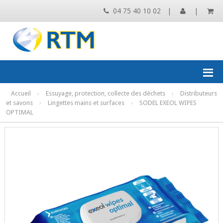
04 75 40 10 02
|
|
Accueil
›
Essuyage, protection, collecte des déchets
›
Distributeurs
et savons
›
Lingettes mains et surfaces
›
SODEL EXEOL WIPES
OPTIMAL