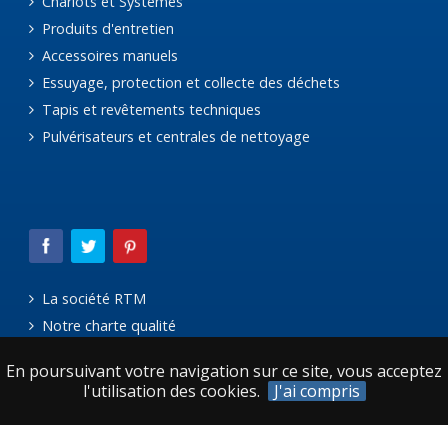
Chariots et Systèmes
Produits d'entretien
Accessoires manuels
Essuyage, protection et collecte des déchets
Tapis et revêtements techniques
Pulvérisateurs et centrales de nettoyage
La société RTM
Notre charte qualité
Le réseau Avanteam
En poursuivant votre navigation sur ce site, vous acceptez
Mentions légales
l'utilisation des cookies.
J'ai compris