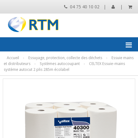
04 75 40 10 02
|
|
Accueil
›
Essuyage, protection, collecte des déchets
›
Essuie mains
et distributeurs
›
Systèmes autocoupant
›
CELTEX Essuie-mains
système autocut 2 plis 285m écolabel