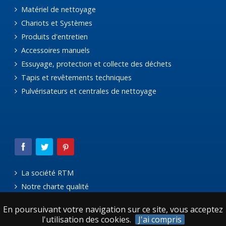
Matériel de nettoyage
Chariots et Systèmes
Produits d'entretien
Accessoires manuels
Essuyage, protection et collecte des déchets
Tapis et revêtements techniques
Pulvérisateurs et centrales de nettoyage
La société RTM
Notre charte qualité
Le réseau Avanteam
En poursuivant votre navigation sur ce site, vous acceptez
Mentions légales
l'utilisation des cookies.
J'ai compris