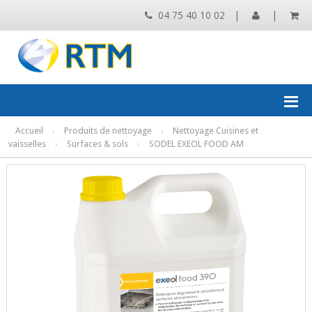
04 75 40 10 02
|
|
Accueil
›
Produits de nettoyage
›
Nettoyage Cuisines et
vaisselles
›
Surfaces & sols
›
SODEL EXEOL FOOD AM