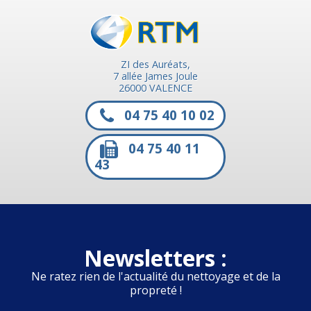
ZI des Auréats,
7 allée James Joule
26000 VALENCE
04 75 40 10 02
04 75 40 11
43
Newsletters :
Ne ratez rien de l'actualité du nettoyage et de la
propreté !