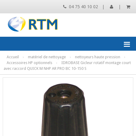
04 75 40 10 02
|
|
Accueil
›
matériel de nettoyage
›
nettoyeurs haute pression
›
Accessoires HP optionnels
›
IDROBASE Gicleur rotatif montage court
avec raccord QUICK M NHP AR PRO BC 10-150 S