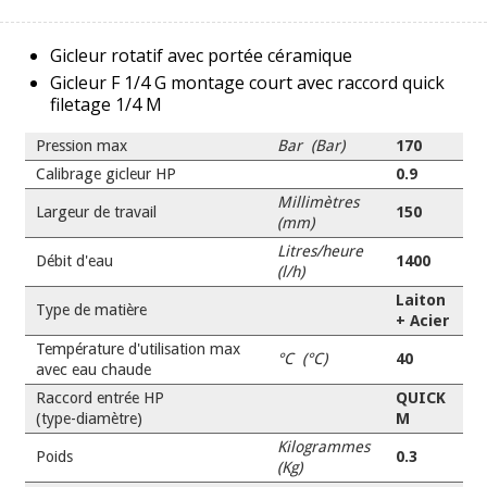
Gicleur rotatif avec portée céramique
Gicleur F 1/4 G montage court avec raccord quick
filetage 1/4 M
Pression max
Bar (Bar)
170
Calibrage gicleur HP
0.9
Millimètres
Largeur de travail
150
(mm)
Litres/heure
Débit d'eau
1400
(l/h)
Laiton
Type de matière
+ Acier
Température d'utilisation max
°C (°C)
40
avec eau chaude
Raccord entrée HP
QUICK
(type-diamètre)
M
Kilogrammes
Poids
0.3
(Kg)