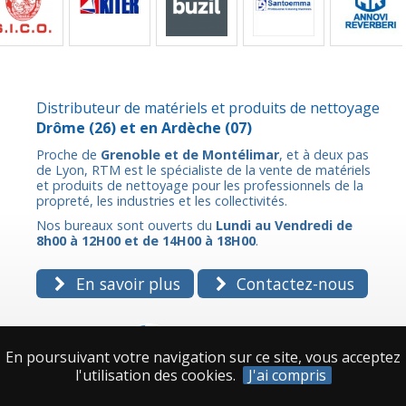
Distributeur de matériels et produits de nettoyage
Drôme
(26) et en
Ardèche
(07)
Proche de
Grenoble et de Montélimar
, et à deux pas
de Lyon, RTM est le spécialiste de la vente de matériels
et produits de nettoyage pour les professionnels de la
propreté, les industries et les collectivités.
Nos bureaux sont ouverts du
Lundi au Vendredi de
8h00 à 12H00 et de 14H00 à 18H00
.
En savoir plus
Contactez-nous
En poursuivant votre navigation sur ce site, vous acceptez
l'utilisation des cookies.
J'ai compris
ZI des Auréats,
7 allée James Joule