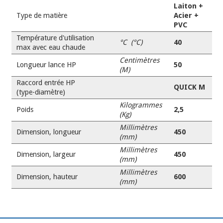
Laiton +
Type de matière
Acier +
PVC
Température d'utilisation
°C (°C)
40
max avec eau chaude
Centimètres
Longueur lance HP
50
(M)
Raccord entrée HP
QUICK M
(type-diamètre)
Kilogrammes
Poids
2,5
(Kg)
Millimètres
Dimension, longueur
450
(mm)
Millimètres
Dimension, largeur
450
(mm)
Millimètres
Dimension, hauteur
600
(mm)