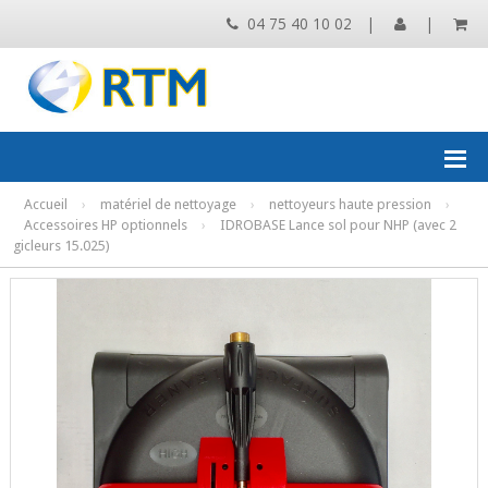
04 75 40 10 02
|
|
Accueil
›
matériel de nettoyage
›
nettoyeurs haute pression
›
Accessoires HP optionnels
›
IDROBASE Lance sol pour NHP (avec 2
gicleurs 15.025)